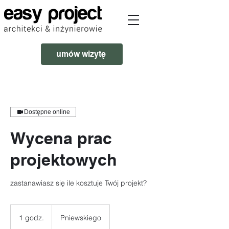
umów wizytę
Dostępne online
Wycena prac
projektowych
zastanawiasz się ile kosztuje Twój projekt?
1 godz.
1
Pniewskiego
g