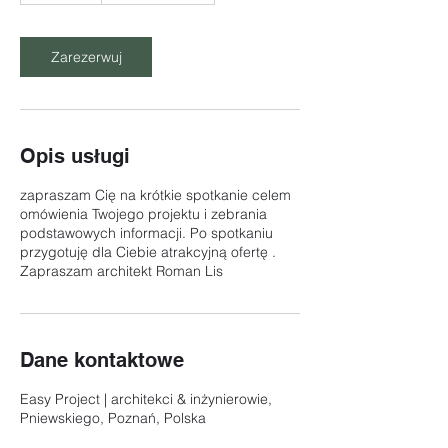
o
d
z
Zarezerwuj
Opis usługi
zapraszam Cię na krótkie spotkanie celem
omówienia Twojego projektu i zebrania
podstawowych informacji. Po spotkaniu
przygotuję dla Ciebie atrakcyjną ofertę .
Zapraszam architekt Roman Lis
Dane kontaktowe
Easy Project | architekci & inżynierowie,
Pniewskiego, Poznań, Polska